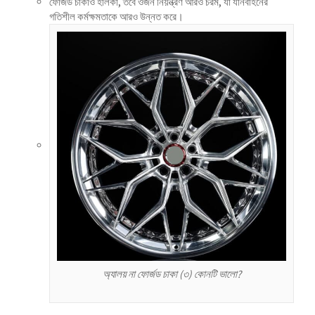
ফোর্জড চাকাও হালকা, তবে ওজন নিয়ন্ত্রণ আরও চরম, যা যানবাহনের
Українська
গতিশীল কর্মক্ষমতাকে আরও উন্নত করে।
Bosanski
Cymraeg
Aragonés
Tiếng Việt
اردو
ئۇيغۇرچە
Reo Tahiti
Татар теле
Türkçe
Tagalog
తెలుగు
অ্যালয় না ফোর্জড চাকা (৩) কোনটি ভালো?
தமிழ்
Ślōnskŏ gŏdka