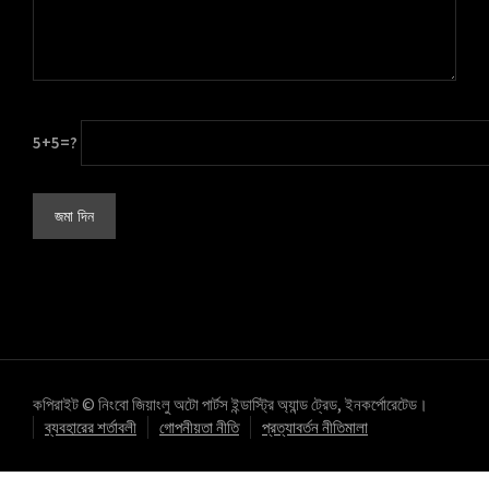
5+5=?
কপিরাইট © নিংবো জিয়াংলু অটো পার্টস ইন্ডাস্ট্রি অ্যান্ড ট্রেড, ইনকর্পোরেটেড।
ব্যবহারের শর্তাবলী
গোপনীয়তা নীতি
প্রত্যাবর্তন নীতিমালা