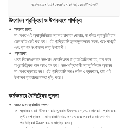
Español de Argentina
অ্যালয় চাকা নাকি ফোর্জড চাকা (৪) কোনটি ভালো?
Español de Colombia
উৎপাদন প্রক্রিয়া ও উপকরণে পার্থক্য
Español de Venezuela
অ্যালয় চাকা:
Español de Costa Rica
সাধারণত এটি অ্যালুমিনিয়াম অ্যালয় চাকাকে বোঝায়, যা গলিত অ্যালুমিনিয়াম
Español de Perú
ঢেলে ছাঁচে তৈরি করা হয়। এই প্রক্রিয়াটি তুলনামূলকভাবে সহজ, খরচ-সাশ্রয়ী
এবং ব্যাপক উৎপাদনের জন্য উপযোগী।
Español de Puerto Rico
গড়া চাকা:
Español de México
ধাতব বিলেটগুলোকে উচ্চ-চাপ ফোরজিংয়ের মাধ্যমে তৈরি করা হয়, যার ফলে
অণুবৈচিত্র্যিক গঠন আরও ঘন হয়। উচ্চ-শক্তিশালী অ্যালুমিনিয়াম অ্যালয়
Français de Belgique
সাধারণত ব্যবহৃত হয়। এই প্রক্রিয়াটি আরও জটিল ও ব্যয়বহুল, তবে এটি
Français du Canada
উপকরণ ব্যবহারের দক্ষতা বৃদ্ধি করে।
العربية المغربية
কর্মক্ষমতা বৈশিষ্ট্যের তুলনা
Português do Brasil
ওজন এবং জ্বালানি দক্ষতা:
O‘zbekcha
অ্যালয় চাকা স্টিলের চাকার তুলনায় উল্লেখযোগ্যভাবে হালকা—প্রায় এক-
Кыргызча
তৃতীয়াংশ হালকা—যা জ্বালানি খরচ কমাতে এবং ত্বরণ ও সাসপেনশন
প্রতিক্রিয়া উন্নত করতে সাহায্য করে।
Қазақ тілі