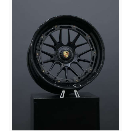
Íslenska
Magyar
Suomi
Eesti
Български
English (South Africa)
English (Canada)
English (Australia)
English (UK)
English (New Zealand)
Deutsch (Schweiz, Du)
Deutsch (Österreich)
Español de Chile