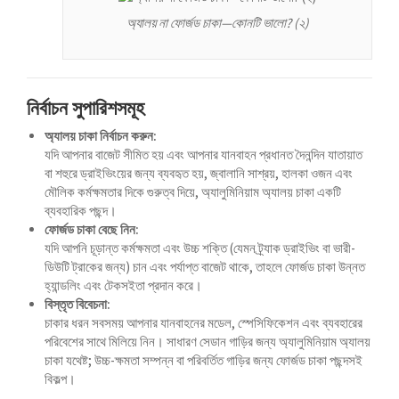
Bahasa Melayu
অ্যালয় না ফোর্জড চাকা—কোনটি ভালো? (২)
मराठी
Монгол
മലയാളം
নির্বাচন সুপারিশসমূহ
ພາສາລາວ
অ্যালয় চাকা নির্বাচন করুন:
যদি আপনার বাজেট সীমিত হয় এবং আপনার যানবাহন প্রধানত দৈনন্দিন যাতায়াত
বা শহুরে ড্রাইভিংয়ের জন্য ব্যবহৃত হয়, জ্বালানি সাশ্রয়, হালকা ওজন এবং
ಕನ್ನಡ
মৌলিক কর্মক্ষমতার দিকে গুরুত্ব দিয়ে, অ্যালুমিনিয়াম অ্যালয় চাকা একটি
ব্যবহারিক পছন্দ।
ភាសាខ្មែរ
ফোর্জড চাকা বেছে নিন:
Taqbaylit
যদি আপনি চূড়ান্ত কর্মক্ষমতা এবং উচ্চ শক্তি (যেমন ট্র্যাক ড্রাইভিং বা ভারী-
ডিউটি ট্রাকের জন্য) চান এবং পর্যাপ্ত বাজেট থাকে, তাহলে ফোর্জড চাকা উন্নত
ქართული
হ্যান্ডলিং এবং টেকসইতা প্রদান করে।
বিস্তৃত বিবেচনা:
Basa Jawa
চাকার ধরন সবসময় আপনার যানবাহনের মডেল, স্পেসিফিকেশন এবং ব্যবহারের
Bahasa Indonesia
পরিবেশের সাথে মিলিয়ে নিন। সাধারণ সেডান গাড়ির জন্য অ্যালুমিনিয়াম অ্যালয়
চাকা যথেষ্ট; উচ্চ-ক্ষমতা সম্পন্ন বা পরিবর্তিত গাড়ির জন্য ফোর্জড চাকা পছন্দসই
Հայերեն
বিকল্প।
Hornjoserbšćina