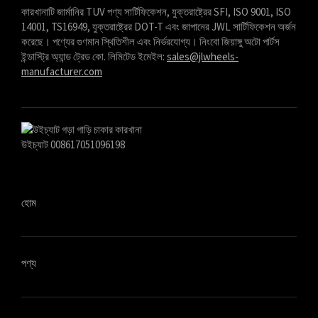
Azərbaycan dili
কারখানাটি জার্মানির TUV পণ্য সার্টিফিকেশন, যুক্তরাষ্ট্রের SFI, ISO 9001, ISO
14001, TS16949, যুক্তরাষ্ট্রের DOT-T এবং জাপানের JWL সার্টিফিকেশন অর্জন
گؤنئی آذربایجان
করেছে। পণ্যের গুণমান স্থিতিশীল এবং নির্ভরযোগ্য। নিংবো জিয়াঙ্গু অটো পার্টস
অসমীয়া
ইন্ডাস্ট্রি অ্যান্ড ট্রেড কো. লিমিটেড ইমেইল:
sales@jlwheels-
manufacturer.com
አማርኛ
Afrikaans
উইচ্যাট 008617051096198
হোম
পণ্য