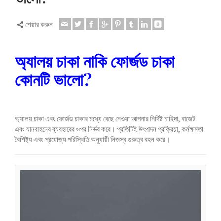
Dansk
Lietuvių kalba
শেয়ার করুন
Hrvatski
Latviešu valoda
অ্যালয় চাকা নাকি ফোর্জড চাকা
Polski
কোনটি ভালো?
Svenska
Slovenščina
Română
অ্যালয় চাকা এবং ফোর্জড চাকার মধ্যে বেছে নেওয়া আপনার নির্দিষ্ট চাহিদা, বাজেট
এবং যানবাহনের ব্যবহারের ওপর নির্ভর করে। প্রতিটিই উৎপাদন প্রক্রিয়া, কর্মক্ষমতা
ไทย
বৈশিষ্ট্য এবং প্রযোজ্য পরিস্থিতি অনুযায়ী নিজস্ব গুরুত্ব বহন করে।
Slovenčina
Српски језик
Norsk bokmål
Македонски јазик
Nederlands (Formeel)