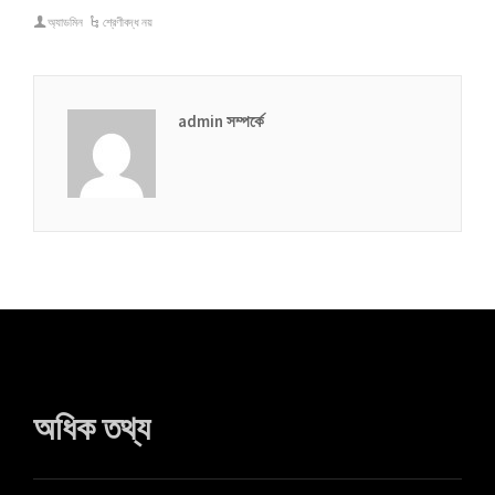
অ্যাডমিন
শ্রেণীবদ্ধ নয়
हिन्दी
עִבְרִית
هزاره گی
admin সম্পর্কে
ગુજરાતી
Galego
Gàidhlig
Frysk
Friulian
(فارسی (افغانستان
Dolnoserbšćina
Cebuano
অধিক তথ্য
Català
བོད་ཡིག