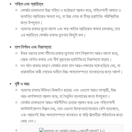
শক্তি এবং স্থায়িত্ব:
Shqip
ফোর্জড চাকাগুলো উচ্চ শক্তি ও কঠোরতা প্রদান করে, শক্তিশালী আঘাত ও
ক্লান্তি প্রতিরোধ ক্ষমতা সহ, যা উচ্চ লোড বা তীব্র ড্রাইভিং পরিস্থিতির
سرائیکی
জন্য উপযুক্ত।
অ্যালয় চাকার দৃঢ়তা ভালো এবং ক্ষয়-ক্ষতির প্রতিরোধ ক্ষমতা চমৎকার, তবে
සිංහල
এর স্থায়িত্ব ফোর্জড চাকার তুলনায় কিছুটা কম।
Сахалыы
তাপ নির্গমন এবং নিরাপত্তা:
Ruáinga
উভয় ধরনের চাকা স্টীলের চাকার তুলনায় তাপ নিষ্কাশন আরও ভালো করে,
Português de Angola
ব্রেক ফেইড কমায় এবং দীর্ঘ দূরত্বের ড্রাইভিংয়ে নিরাপত্তা বাড়ায়।
ঘন গঠন থাকার কারণে ফোর্জড চাকা তাপ আরও দক্ষতার সঙ্গে ছড়িয়ে দেয়, যা
Português (AO90)
ধারাবাহিক ভারী লোডের অধীনে উচ্চ-ক্ষমতাসম্পন্ন যানবাহনের জন্য আদর্শ।
پښتو
দৃষ্টি ও খরচ:
Occitan
অ্যালয় চাকার বিভিন্ন ডিজাইন রয়েছে এবং এগুলো আরও সাশ্রয়ী, উচ্চ
খরচ-কার্যক্ষমতা প্রদান করে, যা দৈনন্দিন ব্যবহারের জন্য উপযুক্ত।
Norsk nynorsk
ফোর্জড চাকাগুলো আরও পরিশীলিত চেহারা প্রদান করে এবং শক্তিশালী
Nederlands (België)
কাস্টমাইজেশন বিকল্প দেয়, তবে এগুলো উল্লেখযোগ্যভাবে বেশি ব্যয়বহুল,
এবং প্রায়শই উচ্চ-ক্ষমতাসম্পন্ন যানবাহন বা গাড়ি উত্সাহীরা পরিবর্তনের জন্য
नेपाली
বেছে নেন।
ဗမာစာ