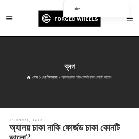
বাংলা
English
Français
Deutsch (Sie)
Español
Português
ব্লগ
Русский
হোম
শ্রেণীবদ্ধ নয়
অ্যালয় চাকা নাকি ফোর্জড চাকা কোনটি ভালো?
العربية
日本語
한국어
Italiano
২৭ নভেম্বর, ২০২৫
Ελληνικά
অ্যালয় চাকা নাকি ফোর্জড চাকা কোনটি
Čeština
ভালো?