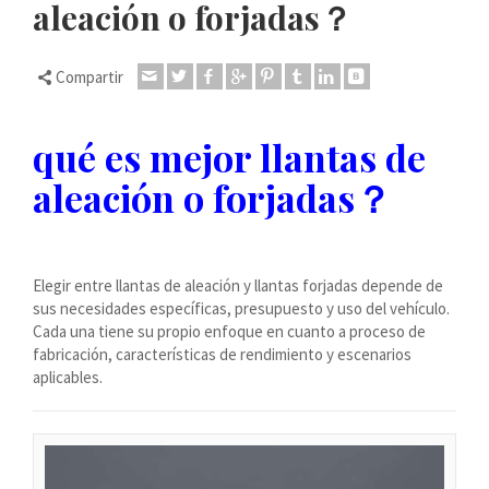
aleación o forjadas？
Dansk
Lietuvių kalba
Compartir
Hrvatski
Latviešu valoda
qué es mejor llantas de
Polski
aleación o forjadas？
Svenska
Slovenščina
Română
Elegir entre llantas de aleación y llantas forjadas depende de
ไทย
sus necesidades específicas, presupuesto y uso del vehículo.
Cada una tiene su propio enfoque en cuanto a proceso de
Slovenčina
fabricación, características de rendimiento y escenarios
Српски језик
aplicables.
Norsk bokmål
Македонски јазик
Nederlands (Formeel)