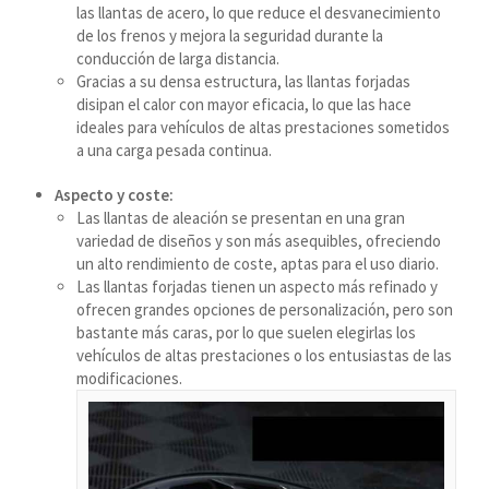
las llantas de acero, lo que reduce el desvanecimiento
मराठी
de los frenos y mejora la seguridad durante la
Монгол
conducción de larga distancia.
Gracias a su densa estructura, las llantas forjadas
മലയാളം
disipan el calor con mayor eficacia, lo que las hace
ພາສາລາວ
ideales para vehículos de altas prestaciones sometidos
a una carga pesada continua.
ಕನ್ನಡ
Aspecto y coste:
Las llantas de aleación se presentan en una gran
ភាសាខ្មែរ
variedad de diseños y son más asequibles, ofreciendo
un alto rendimiento de coste, aptas para el uso diario.
Taqbaylit
Las llantas forjadas tienen un aspecto más refinado y
ქართული
ofrecen grandes opciones de personalización, pero son
bastante más caras, por lo que suelen elegirlas los
Basa Jawa
vehículos de altas prestaciones o los entusiastas de las
Bahasa Indonesia
modificaciones.
Հայերեն
Hornjoserbšćina
हिन्दी