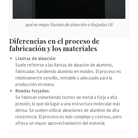
Español de Argentina
Español de Colombia
Español de Costa Rica
qué es mejor llantas de aleación o forjadas (4)
Español de Perú
Diferencias en el proceso de
Español de Puerto Rico
fabricación y los materiales
Español de México
Llantas de aleación:
Français de Belgique
Suele referirse a las llantas de aleación de aluminio,
fabricadas fundiendo aluminio en moldes. El proceso es
Français du Canada
relativamente sencillo, rentable y adecuado para la
العربية المغربية
producción en masa.
Ruedas forjadas:
Português do Brasil
Se fabrican sometiendo tochos de metal a forja a alta
O‘zbekcha
presión, lo que da lugar a una estructura molecular más
densa. Se suelen utilizar aleaciones de aluminio de alta
Кыргызча
resistencia. El proceso es más complejo y costoso, pero
ofrece un mayor aprovechamiento del material.
Қазақ тілі
Українська