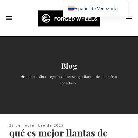
Español de Venezuela
English
Français
Deutsch (Sie)
Español
Português
Blog
Русский
Inicio
Sin categoría
qué es mejor llantas de aleación o
العربية
forjadas？
日本語
한국어
Italiano
Ελληνικά
27 de noviembre de 2025
qué es mejor llantas de
Čeština