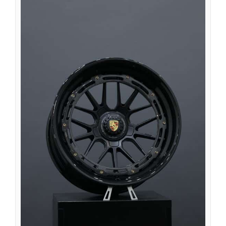
Íslenska
Magyar
Suomi
Eesti
Български
English (South Africa)
English (Canada)
English (Australia)
English (UK)
English (New Zealand)
Deutsch (Schweiz, Du)
Deutsch (Österreich)
Español de Chile