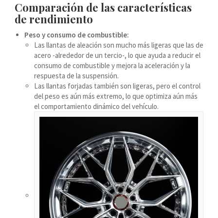
Comparación de las características
Bosanski
de rendimiento
Cymraeg
Peso y consumo de combustible:
Aragonés
Las llantas de aleación son mucho más ligeras que las de
acero -alrededor de un tercio-, lo que ayuda a reducir el
Tiếng Việt
consumo de combustible y mejora la aceleración y la
اردو
respuesta de la suspensión.
Las llantas forjadas también son ligeras, pero el control
ئۇيغۇرچە
del peso es aún más extremo, lo que optimiza aún más
Reo Tahiti
el comportamiento dinámico del vehículo.
Татар теле
Türkçe
Tagalog
తెలుగు
தமிழ்
Ślōnskŏ gŏdka
Shqip