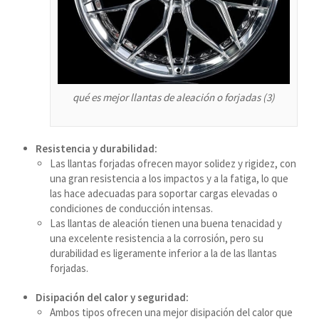
سرائیکی
සිංහල
Сахалыы
Ruáinga
qué es mejor llantas de aleación o forjadas (3)
Português de Angola
Português (AO90)
Resistencia y durabilidad:
Las llantas forjadas ofrecen mayor solidez y rigidez, con
پښتو
una gran resistencia a los impactos y a la fatiga, lo que
Occitan
las hace adecuadas para soportar cargas elevadas o
condiciones de conducción intensas.
Norsk nynorsk
Las llantas de aleación tienen una buena tenacidad y
Nederlands (België)
una excelente resistencia a la corrosión, pero su
durabilidad es ligeramente inferior a la de las llantas
नेपाली
forjadas.
ဗမာစာ
Disipación del calor y seguridad:
Bahasa Melayu
Ambos tipos ofrecen una mejor disipación del calor que