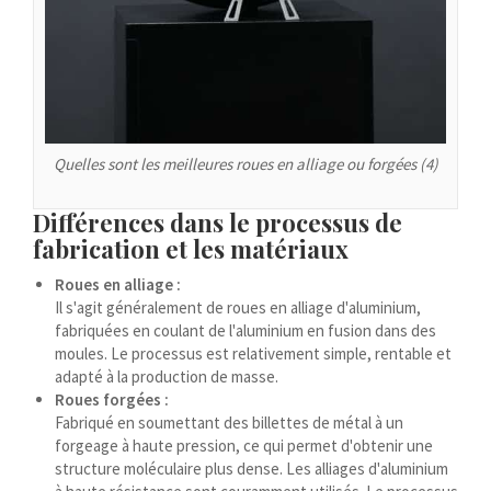
Español de Argentina
Español de Colombia
Español de Venezuela
Español de Costa Rica
Español de Perú
Quelles sont les meilleures roues en alliage ou forgées (4)
Español de Puerto Rico
Différences dans le processus de
Español de México
fabrication et les matériaux
Français du Canada
Roues en alliage :
العربية المغربية
Il s'agit généralement de roues en alliage d'aluminium,
Português do Brasil
fabriquées en coulant de l'aluminium en fusion dans des
moules. Le processus est relativement simple, rentable et
O‘zbekcha
adapté à la production de masse.
Roues forgées :
Кыргызча
Fabriqué en soumettant des billettes de métal à un
Қазақ тілі
forgeage à haute pression, ce qui permet d'obtenir une
structure moléculaire plus dense. Les alliages d'aluminium
Українська