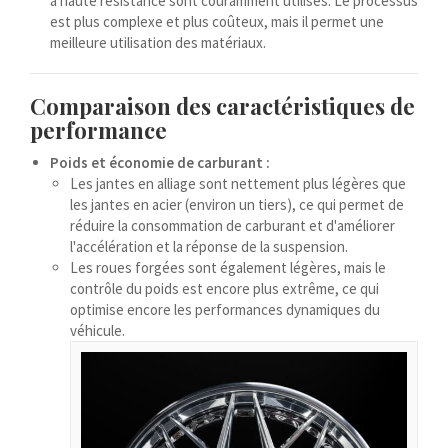
à haute résistance sont couramment utilisés. Le processus
Bosanski
est plus complexe et plus coûteux, mais il permet une
meilleure utilisation des matériaux.
Cymraeg
Aragonés
Comparaison des caractéristiques de
Tiếng Việt
performance
اردو
Poids et économie de carburant :
ئۇيغۇرچە
Les jantes en alliage sont nettement plus légères que
les jantes en acier (environ un tiers), ce qui permet de
Reo Tahiti
réduire la consommation de carburant et d'améliorer
l'accélération et la réponse de la suspension.
Татар теле
Les roues forgées sont également légères, mais le
Türkçe
contrôle du poids est encore plus extrême, ce qui
optimise encore les performances dynamiques du
Tagalog
véhicule.
తెలుగు
தமிழ்
Ślōnskŏ gŏdka
Shqip