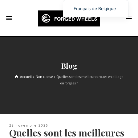
Français de Belgique
English
Français
Deutsch (Sie)
Español
Português
Blog
Русский
Accueil
Non classé
Quelles sont les meilleures roues en alliage
العربية
ou forgées ?
日本語
한국어
Italiano
Ελληνικά
27 novembre 2025
Quelles sont les meilleures
Čeština