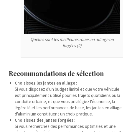
Azərbaycan dili
گؤنئی آذربایجان
অসমীয়া
አማርኛ
Quelles sont les meilleures roues en alliage ou
Afrikaans
forgées (2)
Recommandations de sélection
Choisissez les jantes en alliage :
Si vous disposez d'un budget limité et que votre véhicule
est principalement utilisé pour les trajets quotidiens ou la
conduite urbaine, et que vous privilégiez l'économie, la
légèreté et les performances de base, les jantes en alliage
d'aluminium constituent un choix pratique.
Choisissez des jantes forgées :
Si vous recherchez des performances optimales et une