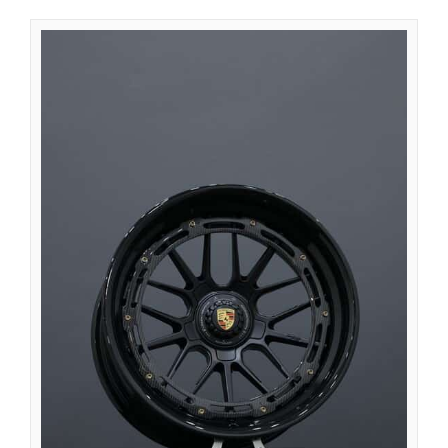
Íslenska
Magyar
Suomi
Eesti
Български
English (South Africa)
English (Canada)
English (Australia)
English (UK)
English (New Zealand)
Deutsch (Schweiz, Du)
Deutsch (Österreich)
Español de Chile