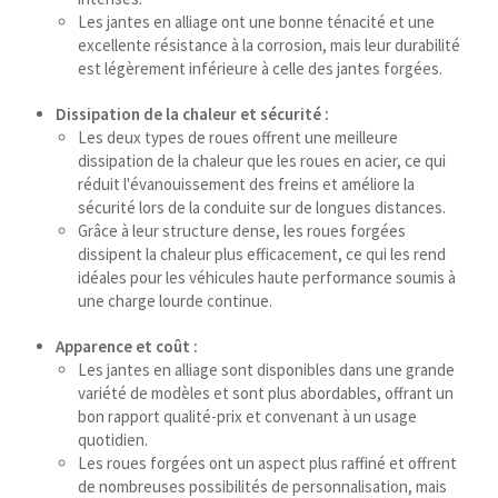
मराठी
Les jantes en alliage ont une bonne ténacité et une
excellente résistance à la corrosion, mais leur durabilité
Монгол
est légèrement inférieure à celle des jantes forgées.
മലയാളം
Dissipation de la chaleur et sécurité :
ພາສາລາວ
Les deux types de roues offrent une meilleure
dissipation de la chaleur que les roues en acier, ce qui
réduit l'évanouissement des freins et améliore la
ಕನ್ನಡ
sécurité lors de la conduite sur de longues distances.
Grâce à leur structure dense, les roues forgées
ភាសាខ្មែរ
dissipent la chaleur plus efficacement, ce qui les rend
Taqbaylit
idéales pour les véhicules haute performance soumis à
une charge lourde continue.
ქართული
Basa Jawa
Apparence et coût :
Les jantes en alliage sont disponibles dans une grande
Bahasa Indonesia
variété de modèles et sont plus abordables, offrant un
bon rapport qualité-prix et convenant à un usage
Հայերեն
quotidien.
Hornjoserbšćina
Les roues forgées ont un aspect plus raffiné et offrent
de nombreuses possibilités de personnalisation, mais
हिन्दी