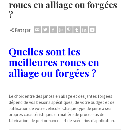
roues en alliage ou forgées
Dansk
?
Lietuvių kalba
Hrvatski
Partager
Latviešu valoda
Polski
Quelles sont les
Svenska
meilleures roues en
Slovenščina
alliage ou forgées ?
Română
ไทย
Slovenčina
Le choix entre des jantes en alliage et des jantes forgées
Српски језик
dépend de vos besoins spécifiques, de votre budget et de
Norsk bokmål
l'utilisation de votre véhicule. Chaque type de jante a ses
propres caractéristiques en matière de processus de
Македонски јазик
fabrication, de performances et de scénarios d'application.
Nederlands (Formeel)