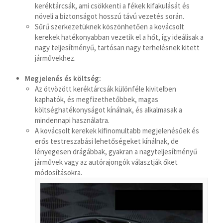
keréktárcsák, ami csökkenti a fékek kifakulását és
मराठी
növeli a biztonságot hosszú távú vezetés során.
Монгол
Sűrű szerkezetüknek köszönhetően a kovácsolt
kerekek hatékonyabban vezetik el a hőt, így ideálisak a
മലയാളം
nagy teljesítményű, tartósan nagy terhelésnek kitett
ພາສາລາວ
járművekhez.
Megjelenés és költség:
ಕನ್ನಡ
Az ötvözött keréktárcsák különféle kivitelben
kaphatók, és megfizethetőbbek, magas
ភាសាខ្មែរ
költséghatékonyságot kínálnak, és alkalmasak a
mindennapi használatra.
Taqbaylit
A kovácsolt kerekek kifinomultabb megjelenésűek és
ქართული
erős testreszabási lehetőségeket kínálnak, de
lényegesen drágábbak, gyakran a nagyteljesítményű
Basa Jawa
járművek vagy az autórajongók választják őket
Bahasa Indonesia
módosításokra.
Հայերեն
Hornjoserbšćina
हिन्दी