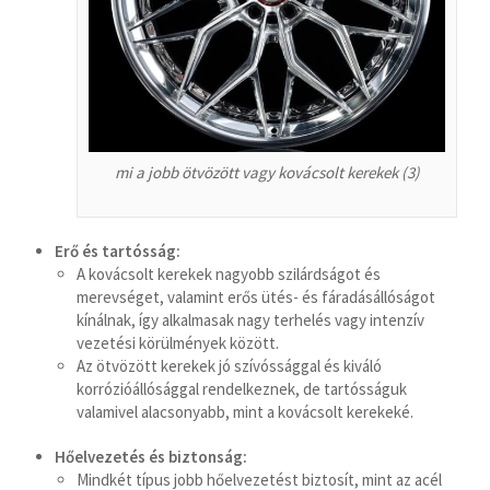
سرائیکی
සිංහල
Сахалыы
Ruáinga
mi a jobb ötvözött vagy kovácsolt kerekek (3)
Português de Angola
Português (AO90)
Erő és tartósság:
پښتو
A kovácsolt kerekek nagyobb szilárdságot és
Occitan
merevséget, valamint erős ütés- és fáradásállóságot
kínálnak, így alkalmasak nagy terhelés vagy intenzív
Norsk nynorsk
vezetési körülmények között.
Nederlands (België)
Az ötvözött kerekek jó szívóssággal és kiváló
korrózióállósággal rendelkeznek, de tartósságuk
नेपाली
valamivel alacsonyabb, mint a kovácsolt kerekeké.
ဗမာစာ
Hőelvezetés és biztonság:
Bahasa Melayu
Mindkét típus jobb hőelvezetést biztosít, mint az acél