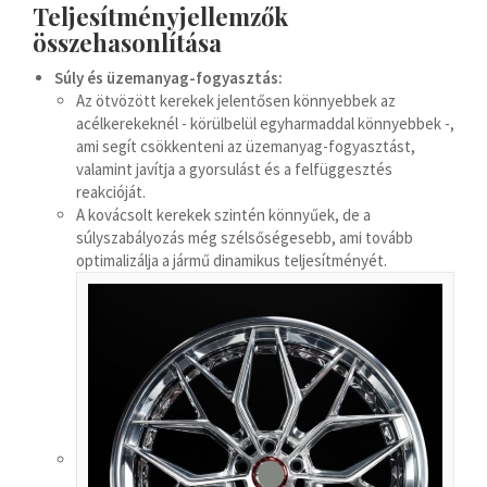
Teljesítményjellemzők
Bosanski
összehasonlítása
Cymraeg
Súly és üzemanyag-fogyasztás:
Aragonés
Az ötvözött kerekek jelentősen könnyebbek az
acélkerekeknél - körülbelül egyharmaddal könnyebbek -,
Tiếng Việt
ami segít csökkenteni az üzemanyag-fogyasztást,
اردو
valamint javítja a gyorsulást és a felfüggesztés
reakcióját.
ئۇيغۇرچە
A kovácsolt kerekek szintén könnyűek, de a
Reo Tahiti
súlyszabályozás még szélsőségesebb, ami tovább
optimalizálja a jármű dinamikus teljesítményét.
Татар теле
Türkçe
Tagalog
తెలుగు
தமிழ்
Ślōnskŏ gŏdka
Shqip