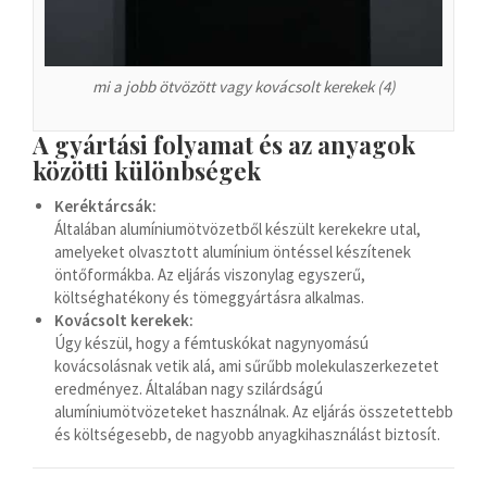
Español de Colombia
Español de Venezuela
Español de Costa Rica
mi a jobb ötvözött vagy kovácsolt kerekek (4)
Español de Perú
A gyártási folyamat és az anyagok
Español de Puerto Rico
közötti különbségek
Español de México
Keréktárcsák:
Français de Belgique
Általában alumíniumötvözetből készült kerekekre utal,
amelyeket olvasztott alumínium öntéssel készítenek
Français du Canada
öntőformákba. Az eljárás viszonylag egyszerű,
العربية المغربية
költséghatékony és tömeggyártásra alkalmas.
Kovácsolt kerekek:
Português do Brasil
Úgy készül, hogy a fémtuskókat nagynyomású
O‘zbekcha
kovácsolásnak vetik alá, ami sűrűbb molekulaszerkezetet
eredményez. Általában nagy szilárdságú
Кыргызча
alumíniumötvözeteket használnak. Az eljárás összetettebb
és költségesebb, de nagyobb anyagkihasználást biztosít.
Қазақ тілі
Українська