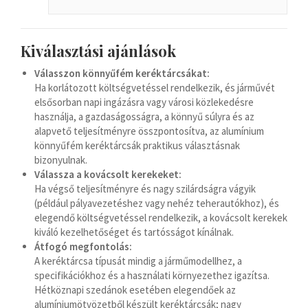
Azərbaycan dili
گؤنئی آذربایجان
Kiválasztási ajánlások
অসমীয়া
Válasszon könnyűfém keréktárcsákat:
አማርኛ
Ha korlátozott költségvetéssel rendelkezik, és járművét
Afrikaans
elsősorban napi ingázásra vagy városi közlekedésre
használja, a gazdaságosságra, a könnyű súlyra és az
alapvető teljesítményre összpontosítva, az alumínium
könnyűfém keréktárcsák praktikus választásnak
bizonyulnak.
Válassza a kovácsolt kerekeket:
Ha végső teljesítményre és nagy szilárdságra vágyik
(például pályavezetéshez vagy nehéz teherautókhoz), és
elegendő költségvetéssel rendelkezik, a kovácsolt kerekek
kiváló kezelhetőséget és tartósságot kínálnak.
Átfogó megfontolás:
A keréktárcsa típusát mindig a járműmodellhez, a
specifikációkhoz és a használati környezethez igazítsa.
Hétköznapi szedánok esetében elegendőek az
alumíniumötvözetből készült keréktárcsák; nagy