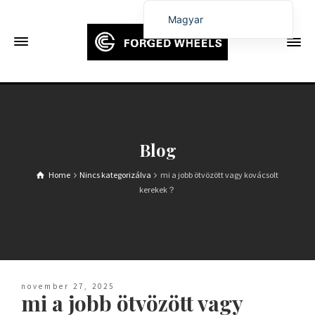
Magyar
English
Français
Deutsch (Sie)
Español
Português
Blog
Русский
Home
Nincs kategorizálva
mi a jobb ötvözött vagy kovácsolt
العربية
kerekek？
日本語
한국어
Italiano
Ελληνικά
november 27, 2025
mi a jobb ötvözött vagy
Čeština