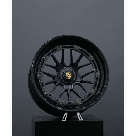
Íslenska
Suomi
Eesti
Български
English (South Africa)
English (Canada)
English (Australia)
English (UK)
English (New Zealand)
Deutsch (Schweiz, Du)
Deutsch (Österreich)
Español de Chile
Español de Argentina