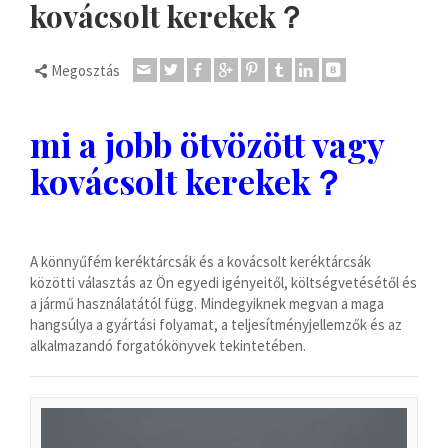
kovácsolt kerekek？
Dansk
Lietuvių kalba
Megosztás
Hrvatski
Latviešu valoda
mi a jobb ötvözött vagy
Polski
kovácsolt kerekek？
Svenska
Slovenščina
Română
A könnyűfém keréktárcsák és a kovácsolt keréktárcsák
ไทย
közötti választás az Ön egyedi igényeitől, költségvetésétől és
a jármű használatától függ. Mindegyiknek megvan a maga
Slovenčina
hangsúlya a gyártási folyamat, a teljesítményjellemzők és az
Српски језик
alkalmazandó forgatókönyvek tekintetében.
Norsk bokmål
Македонски јазик
Nederlands (Formeel)