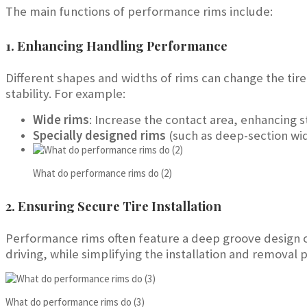
Nederlands (Formeel)
The main functions of performance rims include:
Íslenska
1. Enhancing Handling Performance
Magyar
Suomi
Different shapes and widths of rims can change the tire’
stability. For example:
Eesti
Български
Wide rims
: Increase the contact area, enhancing st
Specially designed rims
(such as deep-section wid
English (South Africa)
English (Canada)
What do performance rims do (2)
English (Australia)
2. Ensuring Secure Tire Installation
English (UK)
English (New Zealand)
Performance rims often feature a deep groove design o
driving, while simplifying the installation and removal
Deutsch (Schweiz, Du)
Deutsch (Österreich)
Español de Chile
What do performance rims do (3)