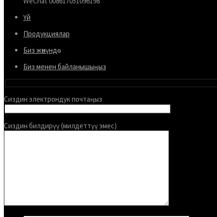
Українська
WeChat 008617051096198
Bosanski
Үй
Cymraeg
Продукциялар
Aragonés
Биз жөнүндө
Tiếng Việt
Биз менен байланышыңыз
اردو
ئۇيغۇرچە
Сиздин электрондук почтаңыз
Reo Tahiti
Сиздин билдирүү (милдеттүү эмес)
Татар теле
Türkçe
Tagalog
తెలుగు
தமிழ்
Ślōnskŏ gŏdka