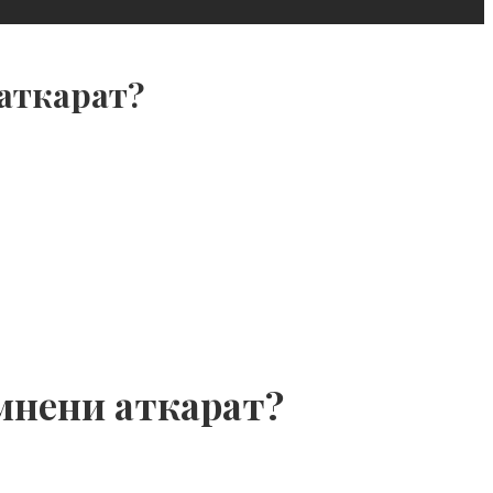
аткарат?
мнени аткарат?