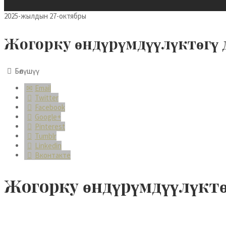
Dansk
2025-жылдын 27-октябры
Lietuvių kalba
Жогорку өндүрүмдүүлүктөгү 
Hrvatski
Latviešu valoda
Бөлүшүү
Polski
Email
Svenska
Twitter
Facebook
Slovenščina
Google+
Pinterest
Română
Tumblr
Linkedin
ไทย
Вконтакте
Slovenčina
Жогорку өндүрүмдүүлүктө
Српски језик
Norsk bokmål
Македонски јазик