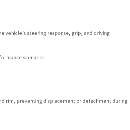
he vehicle’s steering response, grip, and driving
rformance scenarios.
 and rim, preventing displacement or detachment during