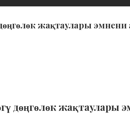
дөңгөлөк жақтаулары эмнени 
гү дөңгөлөк жақтаулары э