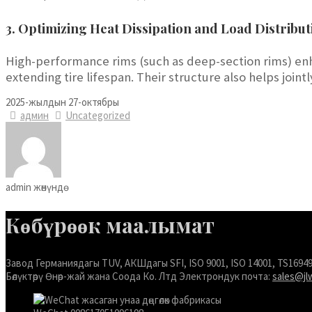
Español de Argentina
3. Optimizing Heat Dissipation and Load Distribut
Español de Colombia
High-performance rims (such as deep-section rims) enha
Español de Venezuela
extending tire lifespan. Their structure also helps joi
Español de Costa Rica
2025-жылдын 27-октябры
Español de Perú
админ
Uncategorized
Español de Puerto Rico
Español de México
Français de Belgique
admin жөнүндө
Français du Canada
Көбүрөөк маалымат
العربية المغربية
Português do Brasil
Завод Германиядагы TUV, АКШдагы SFI, ISO 9001, ISO 14001, TS16
O‘zbekcha
Бөлүктөрү Өнөр-жай жана Соода Ко. Лтд Электрондук почта:
sales@jl
Қазақ тілі