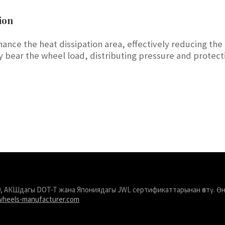
ion
nce the heat dissipation area, effectively reducing the
ntly bear the wheel load, distributing pressure and prote
949, АКШдагы DOT-T жана Япониядагы JWL сертификаттарынан өттү. 
wheels-manufacturer.com