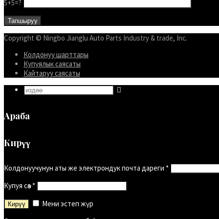
5+5=?
Shqip
سرائیکی
Copyright © Ningbo Jianglu Auto Parts Industry & trade, Inc.
සිංහල
Колдонуу шарттары
Сахалыы
Купуялык саясаты
Ruáinga
Кайтаруу саясаты
Português de Angola
Português (AO90)
Араба
پښتو
Occitan
Кирүү
Norsk nynorsk
Колдонуучунун аты же электрондук почта дареги
*
Nederlands (België)
नेपाली
Купуя сөз
*
ဗမာစာ
Мени эстеп жүр
Bahasa Melayu