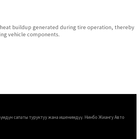
 heat buildup generated during tire operation, thereby
cting vehicle components.
Өнүмдүн сапаты туруктуу жана ишенимдүү. Нинбо Жиангу Авто