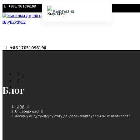
+86 17051096198
Кыргызча
English
Français
Deutsch (Sie)
+86 17051096198
Español
Português
Русский
0
العربية
Блог
日本語
한국어
Үй
Uncategorized
Жогорку өндүрүмдүүлүктөгү дөңгөлөк жақтаулары эмнени аткарат?
Italiano
Ελληνικά
Čeština